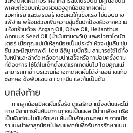
และลดผดผื่น ที่ปราศจากสารสเตียรอยด์ มีคุณสมบัติ
พิเศษที่ช่วยปกป้องผิวของลูกน้อยจากผดผื่น
แบคทีเรีย และเสริมสร้างชั้นผิวให้แข็งแรง ไม่บอบบาง
แพ้ง่าย พร้อมช่วยเพิ่มความชุ่มชื้นปกป้องผิวจากความ
แห้งกร้านด้วย Argan Oil, Olive Oil, Helianthus
Annuus Seed Oil (น้ำมันทานตะวัน) และอโวคาโดบัต
เตอร์ เมื่อคุณแม่ใช้ให้ลูกน้อยเป็นประจำ ผิวจะนุ่มลื่น ชุ่ม
ชื่น และมีสุขภาพดี โดย
ลิลิบู
เบบี้ครีม สามารถใช้ได้ทั้ง
ใบหน้าและลำตัว หลังอาบน้ำเสร็จหรือทาบ่อยครั้งตาม
ที่ต้องการ ใช้ได้ในเด็กตั้งแต่แรกเกิดขึ้นไป โดยคุณแม่
สามารถทาซ้ำ บริเวณที่อาจเกิดผดผื่นได้ง่ายอย่างแก้ม
ซอกคอ ข้อพับแขน ขา ขาหนีบ และก้นเป็นต้น
บทส่งท้าย
หากลูกน้อยมีผดผื่นเรื้อรัง ดูแลรักษาเบื้องต้นและไม่
หาย มีอาการผื่นคันมาก เกาจนเป็นแผล มีน้ำเหลือง หรือ
เป็นผื่นต่อมไขมันอักเสบ ผื่นเป็นลักษณะกลม ๆ จากเชื้อ
รา แนะนำพาลูกน้อยไปพบแพทย์เพื่อรับการรักษาแบบ
เฉพาะ