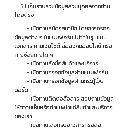
3.1 เก็บรวบรวมข้อมูลส่วนบุคคลจากท่าน
โดยตรง
- เมื่อท่านสมัครสมาชิก โดยการกรอก
ข้อมูลต่าง ๆ ในแบบฟอร์ม ไม่ว่าในรูปแบบ
เอกสาร ผ่านเว็บไซต์ สื่อสังคมออนไลน์ หรือ
ทางช่องทางใด ๆ
- เมื่อท่านสั่งซื้อสินค้าและบริการ
- เมื่อท่านกรอกข้อมูลผ่านแบบฟอร์ม
- เมื่อท่านกรอกข้อมูลผ่านกระทู้เว็บ
บอร์ด
- เมื่อท่านติดต่อสื่อสาร สอบถามข้อมูล
ให้ความเห็นหรือคำแนะนำแก่สินค้าและบริการ
ของเรา
- เมื่อท่านเลือกรับข่าวสารหรือสื่อ