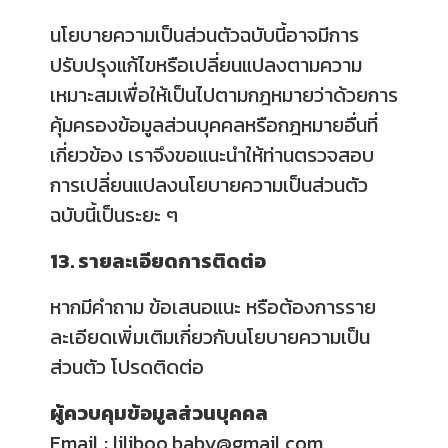
นโยบายความเป็นส่วนตัวฉบับนี้อาจมีการ
ปรับปรุงแก้ไขหรือเปลี่ยนแปลงตามความ
เหมาะสมเพื่อให้เป็นไปตามกฎหมายว่าด้วยการ
คุ้มครองข้อมูลส่วนบุคคลหรือกฎหมายอื่นที่
เกี่ยวข้อง เราจึงขอแนะนำให้ท่านตรวจสอบ
การเปลี่ยนแปลงนโยบายความเป็นส่วนตัว
ฉบับนี้เป็นระยะ ๆ
13. รายละเอียดการติดต่อ
หากมีคำถาม ข้อเสนอแนะ หรือต้องการราย
ละเอียดเพิ่มเติมเกี่ยวกับนโยบายความเป็น
ส่วนตัว โปรดติดต่อ
ผู้ควบคุมข้อมูลส่วนบุคคล
Email : liliboo.baby@gmail.com