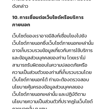
ดังกล่าว
10. การเชื่อมต่อเว็บไซต์หรือบริการ
ภายนอก
เว็บไซต์ของเราอาจมีลิงก์เชื่อมโยงไปยัง
เว็บไซต์ภายนอกซึ่งเว็บไซต์ภายนอกเหล่านั้น
อาจเก็บรวบรวมข้อมูลเกี่ยวกับการใช้บริการ
และข้อมูลส่วนบุคคลของท่าน โดยเราไม่
สามารถรับผิดชอบในความปลอดภัยหรือ
ความเป็นส่วนตัวของท่านที่เก็บรวบรวมโดย
เว็บไซต์ภายนอกได้ ท่านจะต้องตรวจสอบ
นโยบายคุ้มครองข้อมูลส่วนบุคคลของ
เว็บไซต์ภายนอกเหล่านั้น และปฏิบัติตาม
นโยบายความเป็นส่วนตัวที่ปรากฏในเว็บไซต์
ภายนอกนั้น ๆ แทน