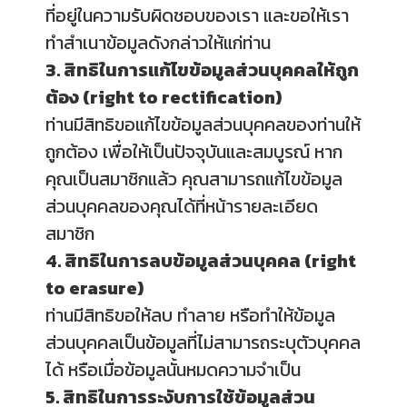
ที่อยู่ในความรับผิดชอบของเรา และขอให้เรา
ทำสำเนาข้อมูลดังกล่าวให้แก่ท่าน
3. สิทธิในการแก้ไขข้อมูลส่วนบุคคลให้ถูก
ต้อง (right to rectification)
ท่านมีสิทธิขอแก้ไขข้อมูลส่วนบุคคลของท่านให้
ถูกต้อง เพื่อให้เป็นปัจจุบันและสมบูรณ์ หาก
คุณเป็นสมาชิกแล้ว คุณสามารถแก้ไขข้อมูล
ส่วนบุคคลของคุณได้ที่หน้ารายละเอียด
สมาชิก
4. สิทธิในการลบข้อมูลส่วนบุคคล (right
to erasure)
ท่านมีสิทธิขอให้ลบ ทำลาย หรือทำให้ข้อมูล
ส่วนบุคคลเป็นข้อมูลที่ไม่สามารถระบุตัวบุคคล
ได้ หรือเมื่อข้อมูลนั้นหมดความจำเป็น
5. สิทธิในการระงับการใช้ข้อมูลส่วน