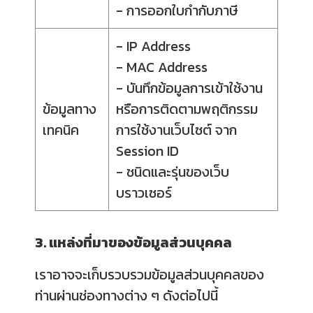
- การออกใบกำกับภาษี
- IP Address
- MAC Address
- บันทึกข้อมูลการเข้าใช้งาน
ข้อมูลทาง
หรือการติดตามพฤติกรรม
เทคนิค
การใช้งานเว็บไซต์ จาก
Session ID
- ชนิดและรุ่นของเว็บ
บราวเซอร์
3. แหล่งที่มาของข้อมูลส่วนบุคคล
เราอาจจะเก็บรวบรวมข้อมูลส่วนบุคคลของ
ท่านผ่านช่องทางต่าง ๆ ดังต่อไปนี้