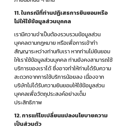
11. ในกรณีที่ท่านปฏิเสธการยินยอมหรือ
ไม่ให้ใช้ข้อมูลส่วนบุคคล
เรามีความจำเป็นต้องรวบรวมข้อมูลส่วน
บุคคลตามกฎหมาย หรือเพื่อการเข้าทำ
สัญญาระหว่างท่านกับเรา หากท่านไม่ยินยอม
ให้เราใช้ข้อมูลส่วนบุคคล ท่านยังคงสามารถใช้
บริการของเราได้ ซึ่งอาจทำให้ท่านได้รับความ
สะดวกจากการใช้บริการน้อยลง เนื่องจาก
บริษัทไม่ได้รับความยินยอมให้ใช้ข้อมูลส่วน
บุคคลเพื่อวัตถุประสงค์อย่างเต็ม
ประสิทธิภาพ
12. การแก้ไขเปลี่ยนแปลงนโยบายความ
เป็นส่วนตัว