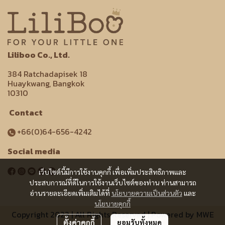
Liliboo Co., Ltd.
384 Ratchadapisek 18
Huaykwang, Bangkok
10310
Contact
+66(0)64-656-4242
Social media
เว็บไซต์นี้มีการใช้งานคุกกี้ เพื่อเพิ่มประสิทธิภาพและ
ประสบการณ์ที่ดีในการใช้งานเว็บไซต์ของท่าน ท่านสามารถ
อ่านรายละเอียดเพิ่มเติมได้ที่
นโยบายความเป็นส่วนตัว
และ
นโยบายคุกกี้
Copyright 2023 | All Rights Reserved | Powered by MWE
ตั้งค่าคุกกี้
ยอมรับทั้งหมด