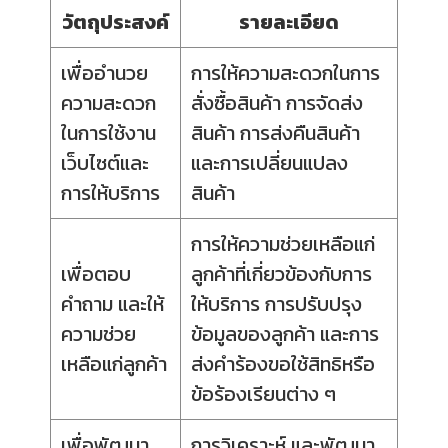
วัตถุประสงค์
รายละเอียด
เพื่ออำนวย
การให้ความสะดวกในการ
ความสะดวก
สั่งซื้อสินค้า การจัดส่ง
ในการใช้งาน
สินค้า การส่งคืนสินค้า
เว็บไซต์และ
และการเปลี่ยนแปลง
การให้บริการ
สินค้า
การให้ความช่วยเหลือแก่
เพื่อตอบ
ลูกค้าที่เกี่ยวข้องกับการ
คำถาม และให้
ให้บริการ การปรับปรุง
ความช่วย
ข้อมูลของลูกค้า และการ
เหลือแก่ลูกค้า
ส่งคำร้องขอใช้สิทธิหรือ
ข้อร้องเรียนต่าง ๆ
เพื่อพัฒนา
การวิเคราะห์ และพัฒนา