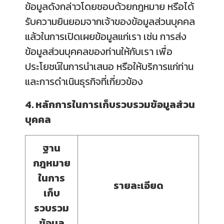
ข้อมูลดังกล่าวโดยชอบด้วยกฎหมาย หรือได้
รับความยินยอมจากเจ้าของข้อมูลส่วนบุคคล
แล้วในการเปิดเผยข้อมูลแก่เรา เช่น การส่ง
ข้อมูลส่วนบุคคลของท่านให้กับเรา เพื่อ
ประโยชน์ในการนำเสนอ หรือให้บริการแก่ท่าน
และการดำเนินธุรกิจที่เกี่ยวข้อง
4. หลักการในการเก็บรวบรวมข้อมูลส่วน
บุคคล
ฐาน
กฎหมาย
ในการ
รายละเอียด
เก็บ
รวบรวม
ข้อมูล