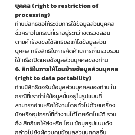
บุคคล (right to restriction of
processing)
ท่านมีสิทธิขอให้ระงับการใช้ข้อมูลส่วนบุคคล
ชั่วคราวในกรณีที่เราอยู่ระหว่างตรวจสอบ
ตามคำร้องขอใช้สิทธิขอแก้ไขข้อมูลส่วน
บุคคล หรือสิทธิในการคัดค้านการเก็บรวบรวม
ใช้ หรือเปิดเผยข้อมูลส่วนบุคคลของท่าน
6. สิทธิในการให้โอนย้ายข้อมูลส่วนบุคคล
(right to data portability)
ท่านมีสิทธิขอรับข้อมูลส่วนบุคคลของท่าน ใน
กรณีที่เราทำให้ข้อมูลนั้นอยู่ในรูปแบบที่
สามารถอ่านหรือใช้งานโดยทั่วไปด้วยเครื่อง
มือหรืออุปกรณ์ที่ทำงานได้โดยอัตโนมัติ รวม
ถึง สิทธิขอให้ส่งหรือ โอน ข้อมูลรูปแบบดัง
กล่าวไปยังผู้ควบคุมข้อมูลส่วนบุคคลอื่น