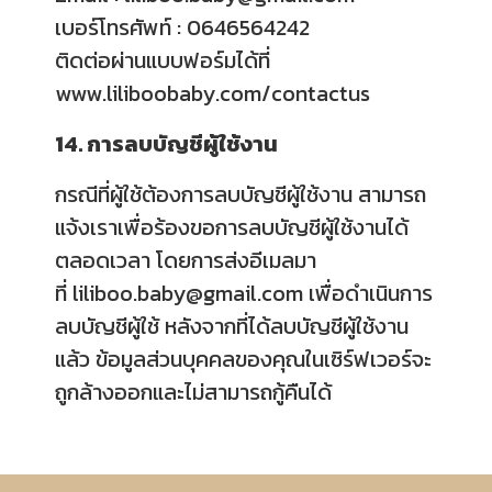
เบอร์โทรศัพท์ : 0646564242
ติดต่อผ่านแบบฟอร์มได้ที่
www.liliboobaby.com/contactus
14. การลบบัญชีผู้ใช้งาน
กรณีที่ผู้ใช้ต้องการลบบัญชีผู้ใช้งาน สามารถ
แจ้งเราเพื่อร้องขอการลบบัญชีผู้ใช้งานได้
ตลอดเวลา โดยการส่งอีเมลมา
ที่ liliboo.baby@gmail.com เพื่อดำเนินการ
ลบบัญชีผู้ใช้ หลังจากที่ได้ลบบัญชีผู้ใช้งาน
แล้ว ข้อมูลส่วนบุคคลของคุณในเซิร์ฟเวอร์จะ
ถูกล้างออกและไม่สามารถกู้คืนได้